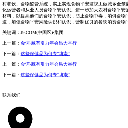
村餐饮、食物监管系统，实正实现食物平安监视工做城乡全笼盖
化运营者和从业人员食物平安认识。进一步加大农村食物平安
材料，以提高他们的食物平安认识，防止食物中毒，消弭食物
道，加强食物平安风险认识和认识，营制优良的餐饮消费食物
关键词：J9.COM(中国区)·集团
上一篇：
金诃·藏有引力年会昌大举行
下一篇：
这些保健品为何专“坑老”
上一篇：
金诃·藏有引力年会昌大举行
下一篇：
这些保健品为何专“坑老”
联系我们