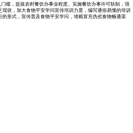
入门槛，提拔农村餐饮办事业程度。实施餐饮办事许可轨制，强
乏现状，加大食物平安学问宣传培训力度，编写通俗易懂的培训
行的形式，宣传普及食物平安学问，堵截冒充伪劣食物畅通渠