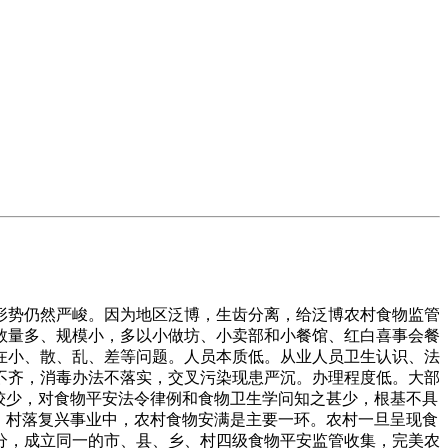
势仍然严峻。因为地区泛博，生齿分离，给泛博农村食物监管
数量多、规模小，多以小做坊、小卖部和小餐馆、红白喜事会餐
在小、散、乱、差等问题。人员本质低。从业人员卫生认识、法
不齐，消毒办法不落实，交叉污染现患严沉。办理程度低。大部
较少，对食物平安法令律例和食物卫生学问知之甚少，根基不具
。村落复兴事业中，农村食物安满是主要一环。农村一旦呈现食
分，成立同一的市、县、乡、村四级食物平安监管收集，完美农