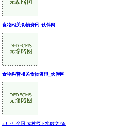
食物相关食物资讯_伙伴网
食物科普相关食物资讯_伙伴网
2017年全国I卷教师下水做文7篇