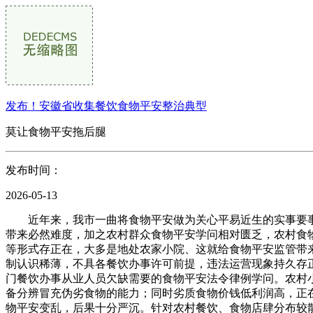
发布！安徽省收集餐饮食物平安整治典型
莫让食物平安拖后腿
发布时间：
2026-05-13
近年来，我市一曲将食物平安做为关心平易近生的实事要事
带来必然难度，加之农村群众食物平安学问相对匮乏，农村食
等形式存正在，大多是地处农家小院、这就给食物平安监管带
制认识稀薄，不具各餐饮办事许可前提，违法运营现象持久存
门餐饮办事从业人员欠缺需要的食物平安法令律例学问。农村
备分辨冒充伪劣食物的能力；同时劣质食物价钱低利润高，正
物平安变乱，后果十分严沉。针对农村餐饮、食物店肆分布较