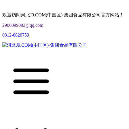
欢迎访问河北J9.COM(中国区)·集团食品有限公司官方网站！
2906099083@qq.com
0312-6820759