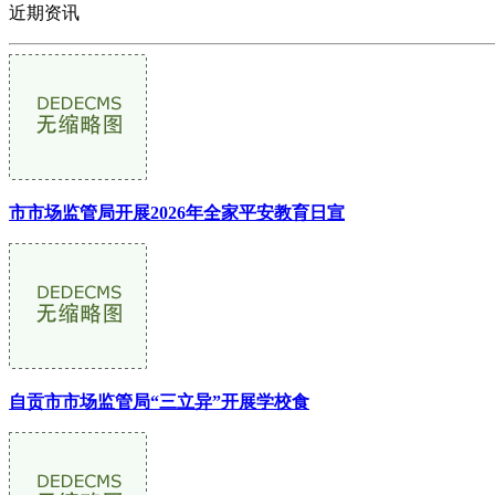
近期资讯
市市场监管局开展2026年全家平安教育日宣
自贡市市场监管局“三立异”开展学校食