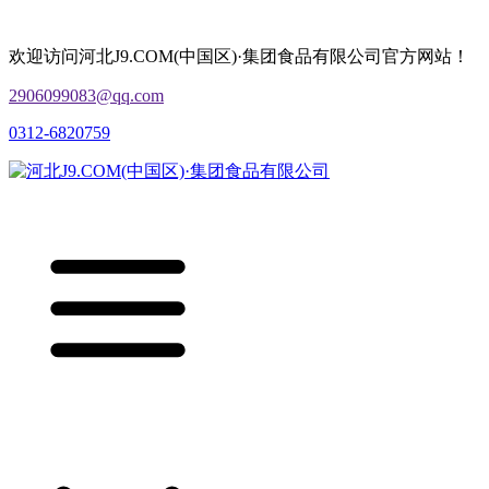
欢迎访问河北J9.COM(中国区)·集团食品有限公司官方网站！
2906099083@qq.com
0312-6820759