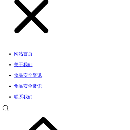
网站首页
关于我们
食品安全资讯
食品安全常识
联系我们