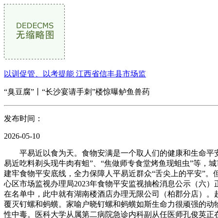
以训促管、以考提能 江西省信丰县市场监
“臭豆腐”丨“长沙宴请手刺”楼惊曝鲈鱼兽药
发布时间：
2026-05-10
平易近以食为天。食物安满是一个取人们的健康和生命平安互
易近吃料剃头现牛肉有蛆”、“焦做师专食堂烤鱼现蛆虫”等，
建牢食物平安底线，全力保障人平易近群众“舌尖上的平安”
心区市场监视办理局2023年食物平安监视抽检消息公示（六）
在名单中，此中就有湖南楼酒店办理无限公司（柏郡分店）。超标
覆灭钉螺和蚂蟥。家喻户晓钉螺和蚂蟥如斯生命力很顽强的动
性中毒。医科大学从属第二病院急诊内科副从任医师孔俊英正