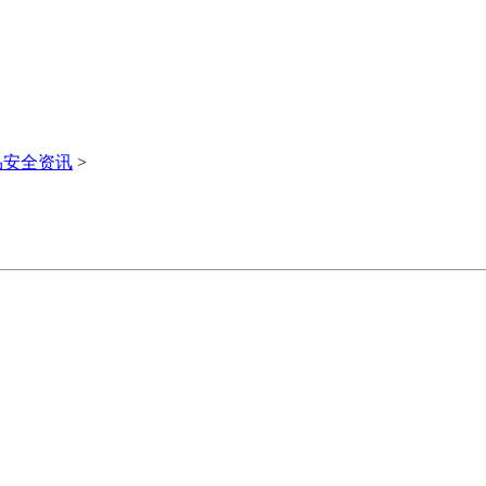
品安全资讯
>