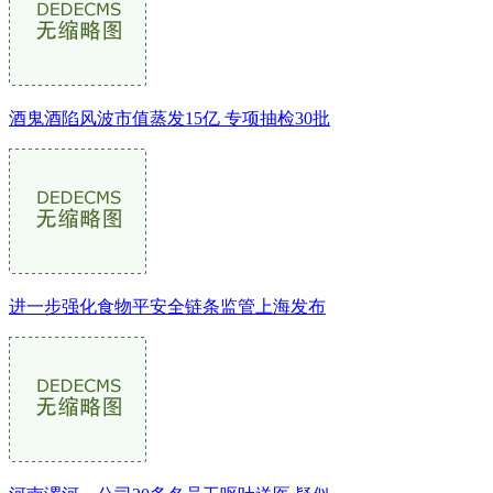
酒鬼酒陷风波市值蒸发15亿 专项抽检30批
进一步强化食物平安全链条监管上海发布