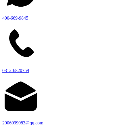
400-669-9845
0312-6820759
2906099083@qq.com