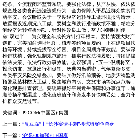
链条、全流程闭环监管系统。要强化法律，从严从快、依法依
规查处各类食药违法违规行为，全力保障人平易近群众饮食用
药平安。会议听取关于一季度经济运转等工做环境报告请示，
放置摆设近期沉点工做。要树立和践行准确政绩不雅，精准分
解经济运转短板弱项，针对性改良工做，努力冲刺时间使
命“双过半”，为实现全年成长方针打牢根本。要持续强大财产
链群，完美招商选址地图，梳理签约项目履约、正在建项目扶
植等环境，持续提拔帮企纾困、项目全周期办事效能。要纵深
推进扶植，强化轨制规范施行，抓实行政法律履职，持续提拔
依法决策、依法行政办事效能。会议强调，“五一”假期将至，
投亲访友、旅逛出行和促销、庆典勾当稠密，气候复杂多变，
各类平安风险交错叠加。要结实做好汛前预备、地质灾祸监测
预警及丛林防火工做，聚焦城市内涝、文旅市场等沉点范畴，
深化现患排查管理。要统筹抓好平易近生保障和办事值守，通
顺赞扬举报渠道，强化值班值守和突发事务快响妥处，全力守
护群众安然过节。
关键词：J9.COM(中国区)·集团
上一篇：
“臭豆腐”丨“长沙宴请手刺”楼惊曝鲈鱼兽药
下一篇：
沪深300加强ETF国泰