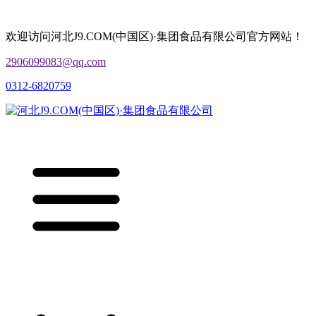
欢迎访问河北J9.COM(中国区)·集团食品有限公司官方网站！
2906099083@qq.com
0312-6820759