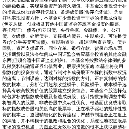
的超额收益，实现基金资产的持久增值。本基金次要投资于标
的指数成份股(含存托凭证)、备选成份股(含存托凭证)。为更
好地实现投资方针，本基金可少量投资于非标的指数成份股
(包罗从板、创业板及其他中国证监会答应基金投资的股票、
存托凭证)、债券(包罗国债、央行单据、金融债、企、公司
债、次级债、处所债券、支撑机构债券、中期单据、可转换债
券(含分手买卖可转债)、短期融资券、超短期融资券等)、债券
回购、资产支撑证券、同业存单、银行存款、货泉市场东西、
股指期货以及法令律例或中国证监会答应基金投资的其他金融
东西(但须合适中国证监会相关)。 本基金将按照法令律例的参
取融资和转融通证券出借营业。股票投资策略 本基金将使用
指数化的投资方式，通过节制对各成份股正在标的指数中权沉
的偏离，节制误差，达到对标的指数的方针。正在复制标的指
数的根本上，分析使用超额收益模子、风险模子、成本模子选
择具有较高投资价值的股票建立投资组合。本基金个股选择范
畴包罗标的指数成份股及备选成份股、估计指数按期调整中即
将被调入的股票、非成份股中流动性优良、根基面优良或者取
标的指数成份股相关度高的股票等。正在模子驱动的规律性投
资的根本上，遵照精细化的投资流程，严酷节制组合正在度上
的风险，并不竭模子的批改和组合的优化，系统性地挖掘股票
市场的投资机遇，力图正在无效标的指数的根本上获取超越标