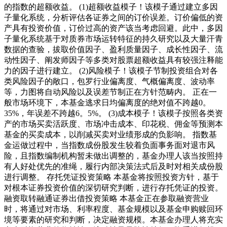
的指数的超额收益。 (1)超额收益模子！该模子通过建立多因
子量化系统，分析评估各证券之间的订价误差。订价偏低的资
产具有投资价值，订价过高的资产该当考虑回避。此中，多因
子量化系统基于对质券市场运转特征的持久研究以及大量汗青
数据的查验，拔取价值因子、盈利质量因子、成长性因子、流
动性因子、阐发师因子等多类对股票超额收益具有较强注释能
力的因子进行建立。 (2)风险模子！该模子节制投资组合对各
类风险因子的敞口，包罗行业偏离度、气概偏离度、波动率
等，力图将自动风险以及误差节制正在方针范畴内。 正在一
般市场环境下，本基金逃求日均偏离度的绝对值不跨越0。
35%，年误差不跨越6。5%。 (3)成本模子！该模子按照各类资
产的市场买卖活跃度、市场冲击成本、印花税、佣金等预测本
基金的买卖成本，以削减买卖对业绩形成的负影响。 指数基
金运做过程中，当指数成份股发生较着负面事务面对退市风
险，且指数编制机构暂未做出调整的，基金办理人该当按照持
有人好处优先的准绳，履行内部决策法式后及时对相关成份股
进行调整。 存托凭证投资策略 本基金将按照投资方针，基于
对根本证券投资价值的深切研究判断，进行存托凭证的投资。
融资取转融通证券出借投资策略 本基金正在参取融资营业
时，将通过对市场、利率程度、基金规模以及基金申购赎回环
境等要素的研究和判断，决定融资规模。本基金办理人将充实