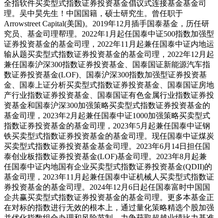
全指软件买卖型式指数证券投资基金倡议式连接基金基金司
理。吴中昊先生！中国国籍，硕士研究生。曾任职于
Arrowstreet Capital(美国)。2019年12月插手国泰基金，历任研
究员、基金司理帮理。2022年1月起任国泰中证500指数加强型
证券投资基金的基金司理，2022年11月起兼任国泰中证内地运
输从题买卖型式指数证券投资基金的基金司理，2022年12月起
兼任国泰沪深300指数证券投资基金、国泰国证新能源汽车指
数证券投资基金(LOF)、国泰沪深300指数加强型证券投资基
金、国泰上证分析买卖型式指数证券投资基金、国泰国证房地
产行业指数证券投资基金、国泰国证有色金属行业指数证券投
资基金和国泰沪深300加强策略买卖型式指数证券投资基金的
基金司理，2023年2月起兼任国泰中证1000加强策略买卖型式
指数证券投资基金的基金司理，2023年5月起兼任国泰中证钢
铁买卖型式指数证券投资基金的基金司理。现任国泰中证煤炭
买卖型式指数证券投资基金基金司理。2023年6月14日担任国
泰创业板指数证券投资基金(LOF)基金司理。2023年8月起兼
任国泰中证内地国有企业买卖型式指数证券投资基金(QDII)的
基金司理，2023年11月起兼任国泰中证机械人买卖型式指数证
券投资基金的基金司理。2024年12月6日起任国泰富时中国国
企共赢买卖型式指数证券投资基金的基金司理。更多本基金正
在对标的指数进行无效的根本上，通过量化策略精选个股加强
并优化指数组合办理和风险节制，力争获取超越业绩比力基准