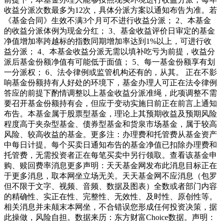
收益分派次数最多为12次，具体分派方案以通知布告为准。若
《基金合同》生效不满3个月可不进行收益分派； 2、本基金
的收益分派体例为现金分红； 3、基金收益评价日审定的基金
净值增加率跨越标的指数同期增加率达到1%以上，可进行收
益分派； 4、本基金收益分派无需以填补吃亏为前提，收益分
派后基金份额净值有可能低于面值； 5、每一基金份额享有划
一分派权； 6、法令律例或监管机构还有的，从其。 正在不影
响基金份额持有人好处的环境下，基金办理人可正在法令律例
答应的前提下酌情调整以上基金收益分派准绳，此项调整不需
要召开基金份额持有会，但应于变动实施日前正在前言上通知
布告。本基金属于股票型基金，理论上其预期收益及预期风险
程度高于夹杂型基金、债券型基金和货泉市场基金，属于较高
风险、较高收益的基金。更多注：办理费和托管费从基金资产
中每日计提。每个买卖日通知布告的基金净值已扣除办理费和
托管费，无需投资者正在每笔买卖中另行领取。查看该基金申
购、赎回费率消息更多声明：天天基金网发布此消息目标正在
于更多消息，取本网坐立场无关。天天基金网不应消息（包罗
但不限于文字、视频、音频、数据及图表）全数或者部门内容
的精确性、实正在性、完整性、无效性、及时性、原创性等。
相关消息并未颠末本网坐，不合错误您形成任何投资决策，据
此操做，风险自担。数据来历：东方财富Choice数据。声明：