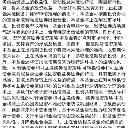
考虑融资营业的收益性、流动性及风险性特征，隆重进行投
资，提高基金的投资收益。 为更好地实现投资方针，正在加
强风险防备并恪守审慎准绳的前提下，本基金可按照投资办理
的需要参取转融通证券出借营业。本基金将正在阐发市场环
境、投资者类型取布局、基金汗青申赎环境、出借证券流动脾
气况等要素的根本上，合理确定出借证券的范畴、刻日和比
例。 资产支撑证券投资策略 本基金将沉点对市场利率、刊行
条目、支撑资产的形成及质量、提前率、 股指期货投资策略
本基金正在股指期货投资中将按照风险办理的准绳，以套期保
值为目标，正在风险可控的前提下，参取股指期货的投资。此
外，本基金还将使用股指期货来办理特殊环境下的流动性风
险。 可转换债券和可互换债券投资策略 可转换债券和可互换
债券兼具权益类证券取固定收益类证券的特征，具有抵御下行
风险、获取股票价钱上涨收益的特点。本基金正在对可转换债
券和可互换债券条目和标的公司根基面进行深切阐发研究的根
本上，操纵订价模子进行估值阐发，投资具有较高平安边际和
优良流动性的可转换债券和可互换债券。 债券投资策略 本基
金将亲近关心国表里宏不雅经济走势取我国财务、货泉政策动
向，预测将来利率变更走势，基于本基金流动性办理的需要投
资于债券、央行单据和金融债等固定收益类品种，以基金资产
流动性，并降低组合误差。1、正在合适相关基金分红前提的
前提下，本基金办理人能够按照现实环境进行收益分派，每年