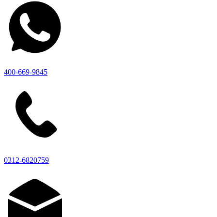
400-669-9845
0312-6820759