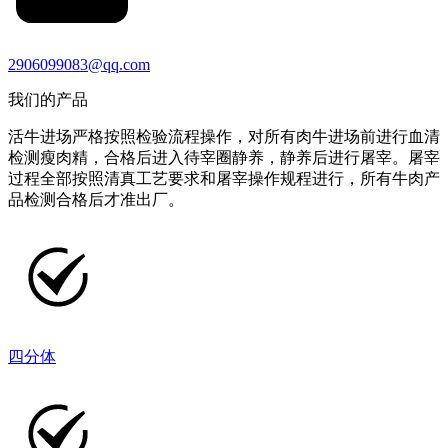
2906099083@qq.com
我们的产品
活牛进场严格按照检验流程操作，对所有肉牛进场前进行血清
检测瘦肉精，合格后进入待宰圈静养，静养后进行屠宰。屠宰
过程全部按照清真工艺要求和屠宰操作规程进行，所有牛肉产
品检测合格后才准出厂。
四分体