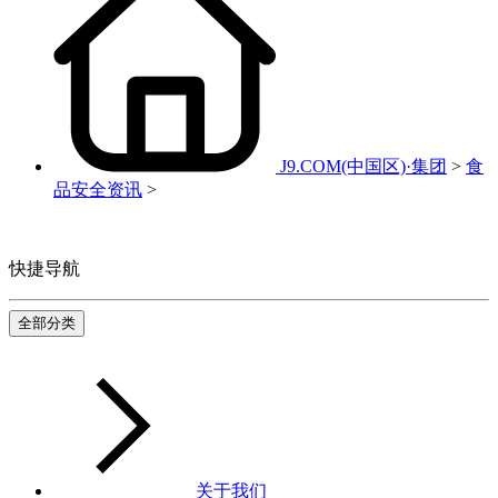
J9.COM(中国区)·集团
>
食
品安全资讯
>
快捷导航
全部分类
关于我们