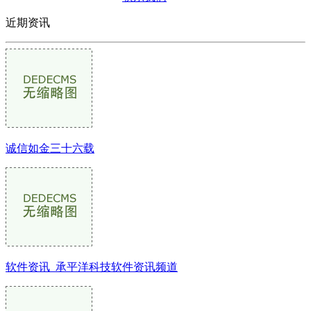
近期资讯
诚信如金三十六载
软件资讯_承平洋科技软件资讯频道