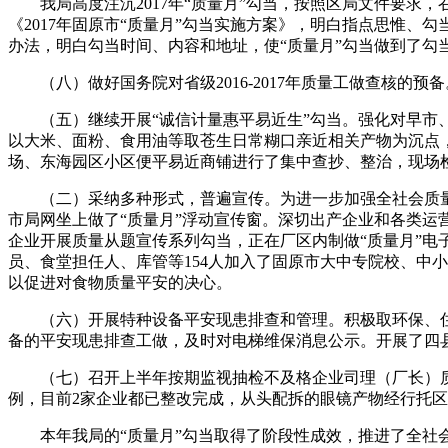
我局高度注沉2017年“质量月”勾当，按照区局文件要求，
《2017年固原市“质量月”勾当实施方案》，明白指点思惟
办法，明白勾当时间、内容和地址，使“质量月”勾当做到了勾
（八）做好国务院对省级2016-2017年质量工做查核的
（五）继续开展“诚信计量惠平易近生”勾当。强化对早市、
以大米、面粉、食用油等取苍生日常糊口亲近相关产物为沉点
场、东海园区小区便平易近商铺进行了集中查抄、整治，现场检
（二）采纳多种形式，普遍宣传。为进一步加强全社会质量认
市局网坐上做了“质量月”浮动宣传窗。深切出产企业和各类运
企业开展质量从题宣传系列勾当，正在厂区内制做“质量月”
员、食堂担任人、库管等154人加入了固原市大中专院校、中
以促进对食物质量平安的决心。
（六）开展特种设备平安现患排查和管理。积极取环保、住
备的平安现患排查工做，及时对电梯维保消息公示。开展了四
（七）召开上半年按期监视抽检不及格企业司理（厂长）质
例，目前2家企业都已整改完成，从头配拆的眼镜产物经行托
本年我局的“质量月”勾当取得了阶段性成效，推进了全社会