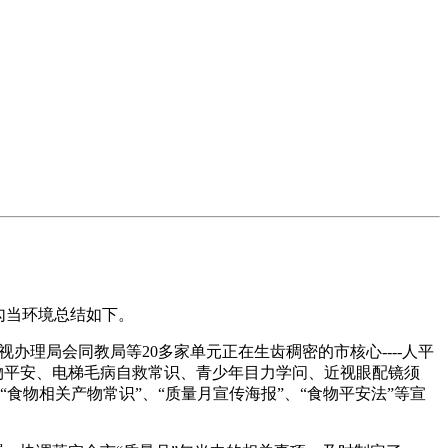
勾当环境总结如下。
理局会同教局等20多家单元正在生齿稠密的市核心----人平
物平安、电梯毛病自救常识、青少年目力学问、近视眼配镜须
食物相关产物常识”、“质量月宣传海报”、“食物平安法”等宣