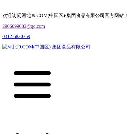
欢迎访问河北J9.COM(中国区)·集团食品有限公司官方网站！
2906099083@qq.com
0312-6820759