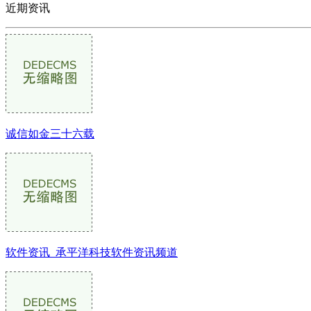
近期资讯
诚信如金三十六载
软件资讯_承平洋科技软件资讯频道