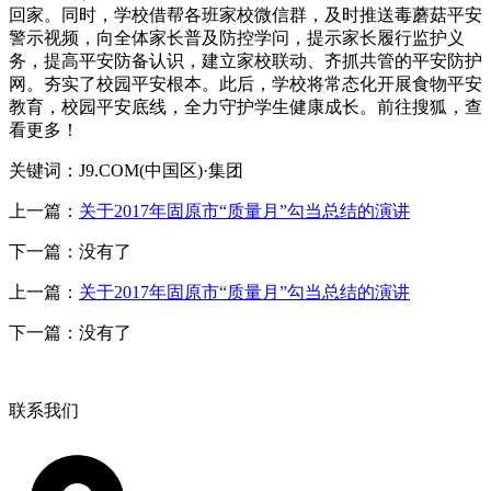
回家。同时，学校借帮各班家校微信群，及时推送毒蘑菇平安
警示视频，向全体家长普及防控学问，提示家长履行监护义
务，提高平安防备认识，建立家校联动、齐抓共管的平安防护
网。夯实了校园平安根本。此后，学校将常态化开展食物平安
教育，校园平安底线，全力守护学生健康成长。前往搜狐，查
看更多！
关键词：J9.COM(中国区)·集团
上一篇：
关于2017年固原市“质量月”勾当总结的演讲
下一篇：没有了
上一篇：
关于2017年固原市“质量月”勾当总结的演讲
下一篇：没有了
联系我们