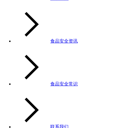
食品安全资讯
食品安全常识
联系我们