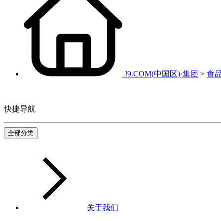
J9.COM(中国区)·集团
>
食
快捷导航
全部分类
关于我们