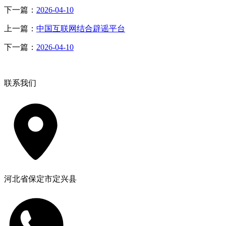
下一篇：
2026-04-10
上一篇：
中国互联网结合辟谣平台
下一篇：
2026-04-10
联系我们
河北省保定市定兴县