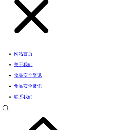
网站首页
关于我们
食品安全资讯
食品安全常识
联系我们