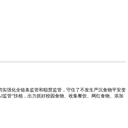
切实强化全链条监管和聪慧监管，守住了不发生严沉食物平安变
I监管”扶植，出力抓好校园食物、收集餐饮、网红食物、添加