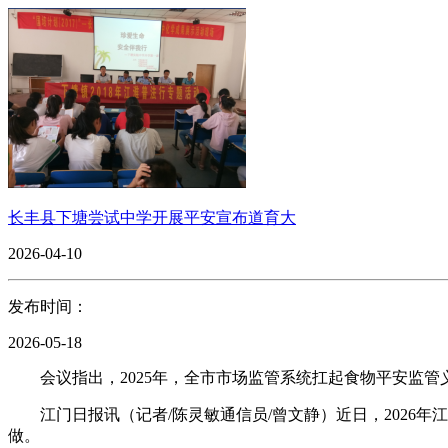
长丰县下塘尝试中学开展平安宣布道育大
2026-04-10
发布时间：
2026-05-18
会议指出，2025年，全市市场监管系统扛起食物平安监管
江门日报讯（记者/陈灵敏通信员/曾文静）近日，2026年
做。