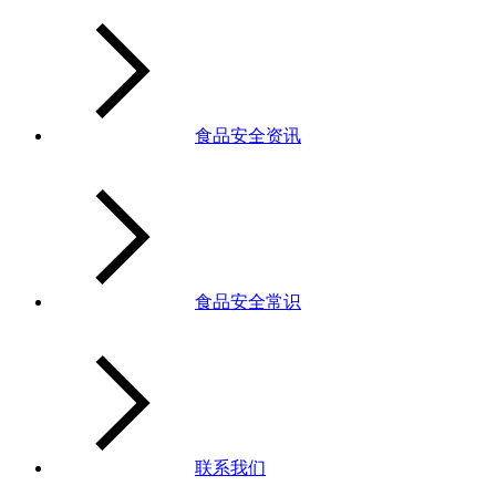
食品安全资讯
食品安全常识
联系我们