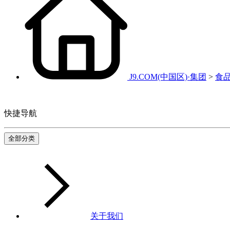
J9.COM(中国区)·集团
>
食
快捷导航
全部分类
关于我们