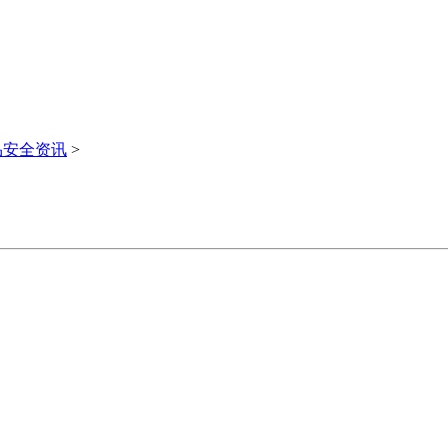
品安全资讯
>