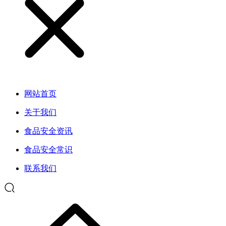
网站首页
关于我们
食品安全资讯
食品安全常识
联系我们