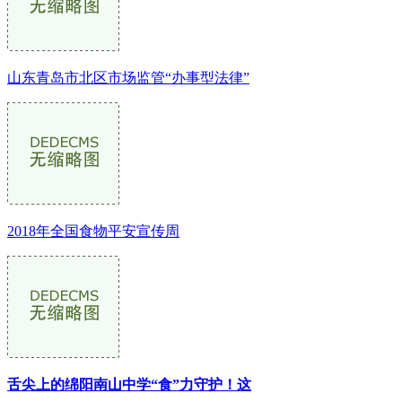
山东青岛市北区市场监管“办事型法律”
2018年全国食物平安宣传周
舌尖上的绵阳南山中学“食”力守护！这