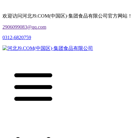
欢迎访问河北J9.COM(中国区)·集团食品有限公司官方网站！
2906099083@qq.com
0312-6820759