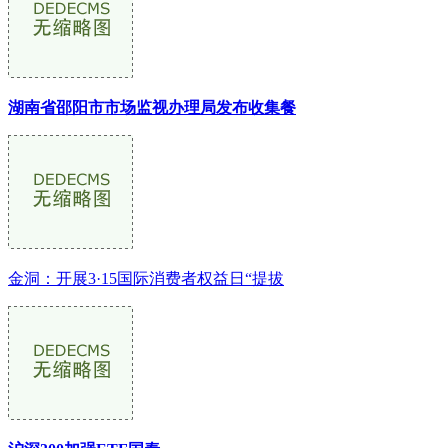
湖南省邵阳市市场监视办理局发布收集餐
金洞：开展3·15国际消费者权益日“提拔