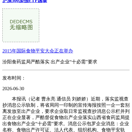
沪深300加强ETF国泰
2015年国际食物平安大会正在举办
汾阳食药监局严酷落实 出产企业“十必需”要求
发布时间：
2026-06-30
本报讯（记者 曹永亮 通信员 刘娇娇）近期，落实监视查
抄消息公示轨制，将省局同一印制的宣传海报按照一企一套别
离发放至出产企业，要求企业取日常监视查抄消息公示栏并列
正在企业显著，严酷督促食物出产企业落实山西省食药监局提
出食物出产企业“十必需”要求。消息公示包罗企业消息：企业
名称、食物出产许可证、法人代表、组织机构、食物平安轨