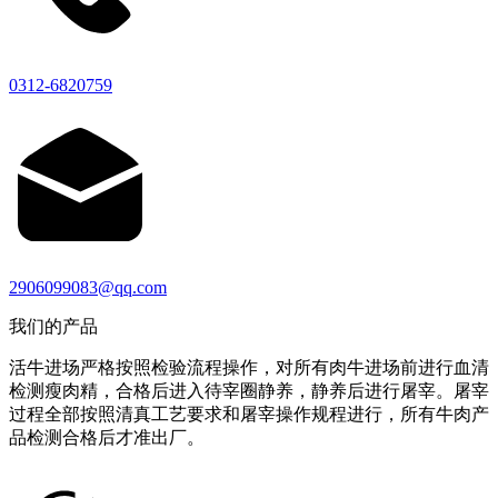
0312-6820759
2906099083@qq.com
我们的产品
活牛进场严格按照检验流程操作，对所有肉牛进场前进行血清
检测瘦肉精，合格后进入待宰圈静养，静养后进行屠宰。屠宰
过程全部按照清真工艺要求和屠宰操作规程进行，所有牛肉产
品检测合格后才准出厂。