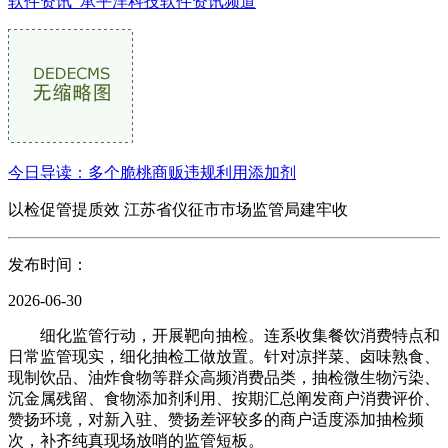
软件资讯_承平洋科技软件资讯频道
今日导读：多个脆桃商贩违规利用添加剂
以检促管提质效 江苏省仪征市市场监管局建牢收
发布时间：
2026-06-30
细化监管行动，开展靶向抽检。连系收集餐饮消费特点和
日常监管现实，细化抽检工做放置。针对凉拌菜、卤味熟食、
现制饮品、油炸食物等群众高频消费品类，抽检微生物污染、
沉金属残留、食物添加剂利用、按期汇总阐发商户消费评价、
赞扬环境，对新入驻、赞扬差评较多的商户适度添加抽检频
次，补齐纯真现场放哨的监管短板。