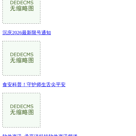
沉庆2026最新限号通知
食安科普！守护师生舌尖平安