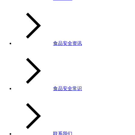
食品安全资讯
食品安全常识
联系我们