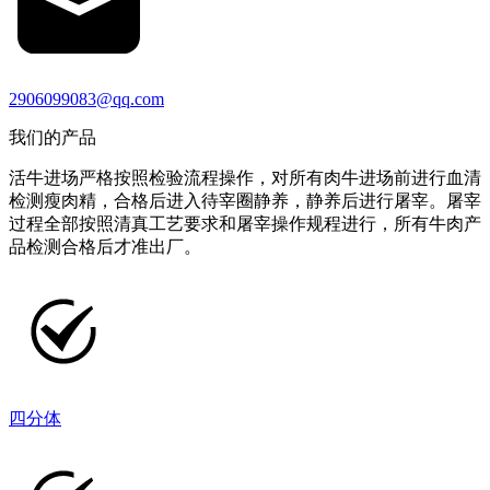
2906099083@qq.com
我们的产品
活牛进场严格按照检验流程操作，对所有肉牛进场前进行血清
检测瘦肉精，合格后进入待宰圈静养，静养后进行屠宰。屠宰
过程全部按照清真工艺要求和屠宰操作规程进行，所有牛肉产
品检测合格后才准出厂。
四分体