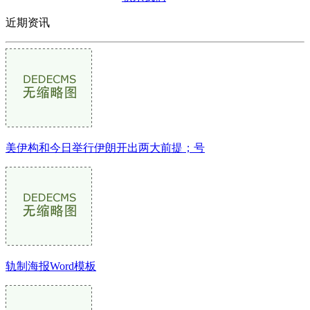
近期资讯
美伊构和今日举行伊朗开出两大前提；号
轨制海报Word模板