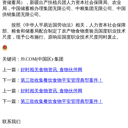
资储蓄局），新疆出产扶植兵团人力资本社会保障局、农业
局，中国储蓄粮办理集团无限公司、中粮集团无限公司、中国
供销集团无限公司。
按照《中华人平易近国劳动法》相关，人力资本社会保障
部、粮食和储蓄局配合制定了农产物食物查验员国度职业技术
尺度，现予公布施行。原响应国度职业技术尺度同时废止。
关键词：J9.COM(中国区)·集团
上一篇：
好时相关食物资讯_食物伙伴网
下一篇：
第三批收集餐饮食物平安管理典型案件！
上一篇：
好时相关食物资讯_食物伙伴网
下一篇：
第三批收集餐饮食物平安管理典型案件！
联系我们