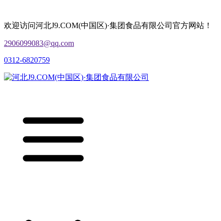
欢迎访问河北J9.COM(中国区)·集团食品有限公司官方网站！
2906099083@qq.com
0312-6820759