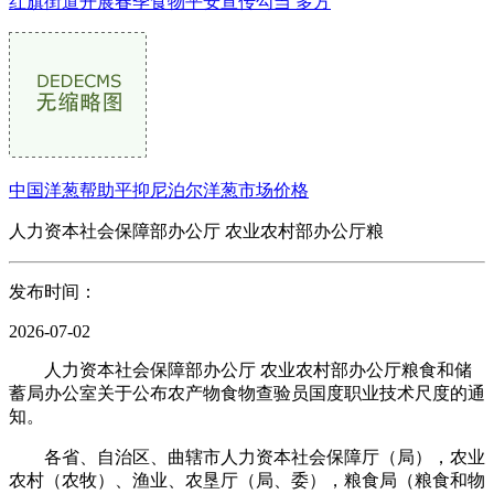
红旗街道开展春季食物平安宣传勾当 多方
中国洋葱帮助平抑尼泊尔洋葱市场价格
人力资本社会保障部办公厅 农业农村部办公厅粮
发布时间：
2026-07-02
人力资本社会保障部办公厅 农业农村部办公厅粮食和储
蓄局办公室关于公布农产物食物查验员国度职业技术尺度的通
知。
各省、自治区、曲辖市人力资本社会保障厅（局），农业
农村（农牧）、渔业、农垦厅（局、委），粮食局（粮食和物