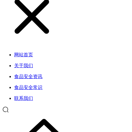
网站首页
关于我们
食品安全资讯
食品安全常识
联系我们