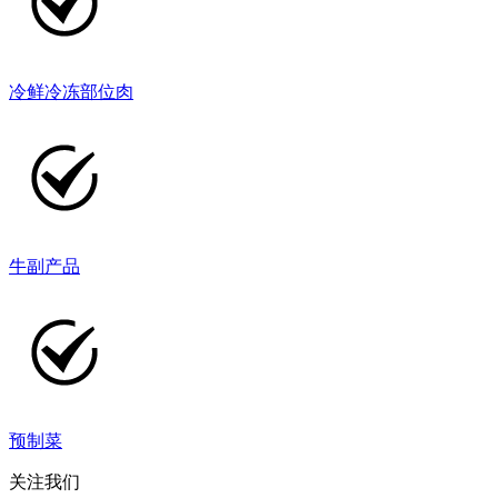
冷鲜冷冻部位肉
牛副产品
预制菜
关注我们