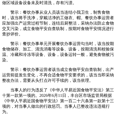
做区域设备设备未及时清洗，存有污渍。
警示：餐饮办事从业人员该当连结小我卫生，制售食物
时，该当将手洗净，穿戴洁净的工做衣、帽。餐饮办事运营者
应加强出产运营过程节制，连结后厨整洁，采纳办法防止食物
交叉污染，成立食物平安自查轨制，按期对食物平安情况进行
查抄评价。
警示：餐饮办事单元开展餐饮办事运营勾当时，该当按期
食物储存、加工、清洗消毒等设备、设备，按期清洗和校验保
温、冷藏和冷冻等设备、设备，设备运转一般，避免食物被污
染。
警示：餐饮办事运营者该当成立食物平安自查轨制，出产
运营前提发生变化，不再合适食物平安要求的，该当当即采纳
整改办法，需要从头打点许可手续的，该当依理。
当事人的行为违反了《中华人平易近国食物平安法》第三
十第一款第一项的。2026年6月11日，丰台区市场监管局根据
《中华人平易近国食物平安法》第一百二十六条第一款第十三
项的，对当事人做出的行政惩罚。当事人已整改违法违规行
为。