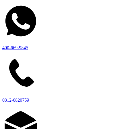
400-669-9845
0312-6820759