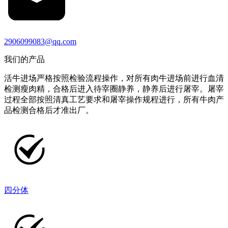
2906099083@qq.com
我们的产品
活牛进场严格按照检验流程操作，对所有肉牛进场前进行血清
检测瘦肉精，合格后进入待宰圈静养，静养后进行屠宰。屠宰
过程全部按照清真工艺要求和屠宰操作规程进行，所有牛肉产
品检测合格后才准出厂。
四分体