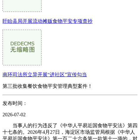
盱眙县局开展流动摊贩食物平安专项查抄
南环司法所立异开展“进社区”宣传勾当
第三批收集餐饮食物平安管理典型案件！
发布时间：
2026-07-02
当事人的行为违反了《中华人平易近国食物平安法》第四
十七条的。2026年4月27日，海淀区市场监管局根据《中华人
平易近国食物平安法》第一百二十六条第一款第十一项的，对